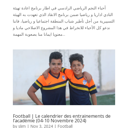
أحباء النجم الرياضي الرادسي في اطار برنامج اعادة تهيئة
النادي اداريا و رياضيا ضمن برنامج الانقاذ الذي تعهدت به الهيئة
التسييرية من أجل تأطير شباب المنطقة اجتماعيا و رياضيا، فاننا
ندعو كل الأحباء للانخراط في هذا المشروع الاصلاحي ماديا و
معنويا ايمانا منا بصعوبة المهمة...
Football | Le calendrier des entrainements de
l’académie (04-10 Novembre 2024)
by
slim
|
Nov 3, 2024
|
Football