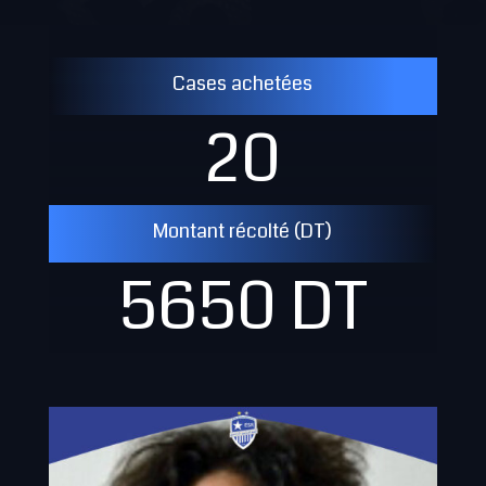
Cases achetées
20
Montant récolté (DT)
5650 DT