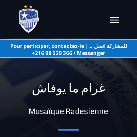
Pour participer, contactez-le | للمشاركة اتصل بـ
+216 98 529 366
/
Messanger
غرام ما يوفاش
Mosaïque
Radesienne